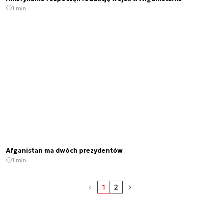
1 min.
Afganistan ma dwóch prezydentów
1 min.
1
2