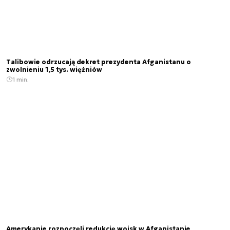
Talibowie odrzucają dekret prezydenta Afganistanu o
zwolnieniu 1,5 tys. więźniów
1 min.
Amerykanie rozpoczęli redukcję wojsk w Afganistanie