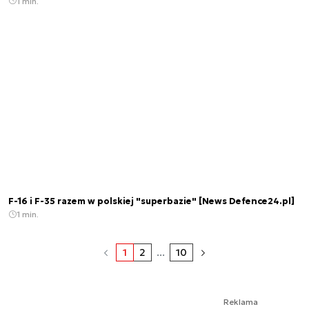
1 min.
F-16 i F-35 razem w polskiej "superbazie" [News Defence24.pl]
1 min.
1
2
...
10
Reklama