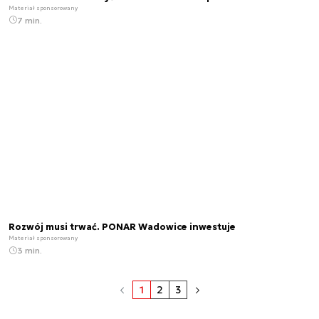
Materiał sponsorowany
7 min.
Rozwój musi trwać. PONAR Wadowice inwestuje
Materiał sponsorowany
3 min.
1
2
3