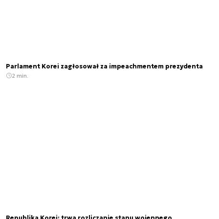
Parlament Korei zagłosował za impeachmentem prezydenta
2 min.
Republika Korei: trwa rozliczanie stanu wojennego