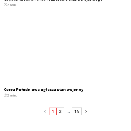
2 min.
Korea Południowa ogłasza stan wojenny
2 min.
1
2
...
14