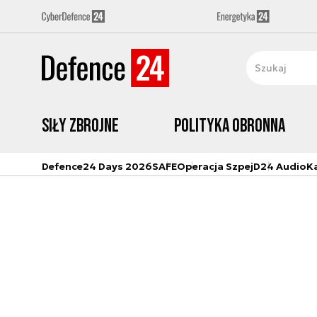
Siły zbrojne
Polityka obronna
Defence24 Days 2026
SAFE
Operacja Szpej
D24 Audio
K