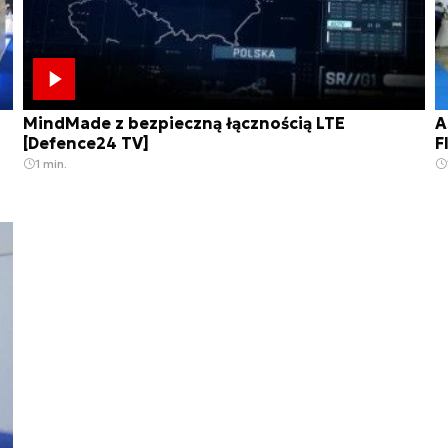
MindMade z bezpieczną łącznością LTE
A
[Defence24 TV]
F
1 min.