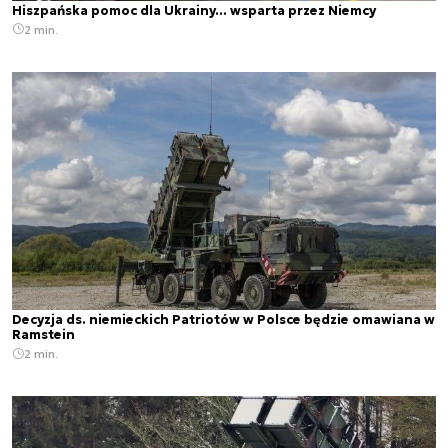
Hiszpańska pomoc dla Ukrainy... wsparta przez Niemcy
2 min.
Decyzja ds. niemieckich Patriotów w Polsce będzie omawiana w
Ramstein
2 min.