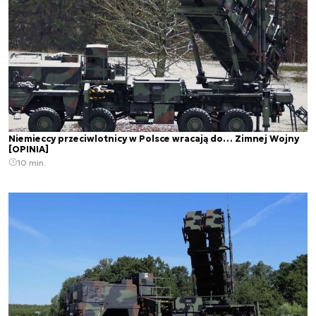
Niemieccy przeciwlotnicy w Polsce wracają do… Zimnej Wojny
[OPINIA]
10 min.