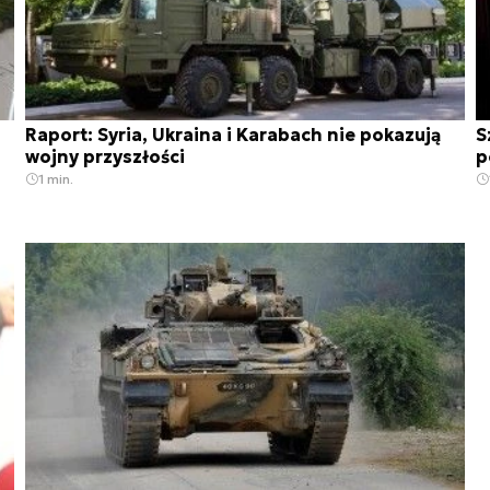
Raport: Syria, Ukraina i Karabach nie pokazują
S
wojny przyszłości
p
1 min.