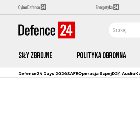
Siły zbrojne
Polityka obronna
Defence24 Days 2026
SAFE
Operacja Szpej
D24 Audio
K