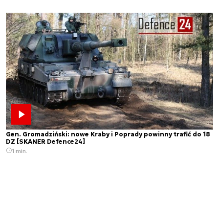
Gen. Gromadziński: nowe Kraby i Poprady powinny trafić do 18
DZ [SKANER Defence24]
1 min.