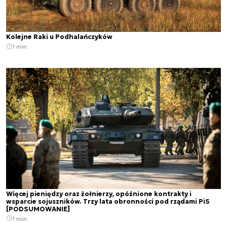
Kolejne Raki u Podhalańczyków
1 min.
Więcej pieniędzy oraz żołnierzy, opóźnione kontrakty i
wsparcie sojuszników. Trzy lata obronności pod rządami PiS
[PODSUMOWANIE]
1 min.