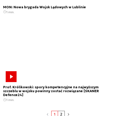
MON: Nowa brygada Wojsk Lądowych w Lublinie
1 min.
Prof. Królikowski: spory kompetencyjne na najwyższym
szczeblu w wojsku powinny zostać rozwiązane [SKANER
Defence24]
1 min.
1
2