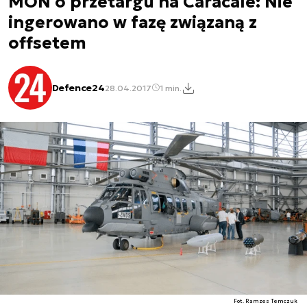
MON o przetargu na Caracale: Nie
ingerowano w fazę związaną z
offsetem
Defence24
28.04.2017
1 min.
Fot. Ramzes Temczuk