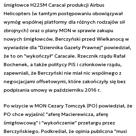
śmigłowce H225M Caracal produkcji Airbus
Helicopters (w tamtym postępowaniu obowiązywał
wymóg wspólnej platformy dla różnych rodzajów sił
zbrojnych) oraz o plany MON w sprawie zakupu
nowych śmigłowców. Berczyński przed Wielkanocą w
wywiadzie dla "Dziennika Gazety Prawnej" powiedział,
że to on "wykończył" Caracale. Rzecznik rządu Rafał
Bochenek, a także politycy PiS i członkowie rządu,
zapewniali, że Berczyński nie miał nic wspólnego z
negocjacjami offsetowymi, które zakończyły się bez
podpisania umowy w październiku 2016 r.
Po wizycie w MON Cezary Tomczyk (PO) powiedział, że
PO chce wyjaśnić "aferę Macierewicza, aferę
śmigłowcową" i "wykończenie" przetargu przez
Berczyńskiego. Podkreślał, że opinia publiczna "musi