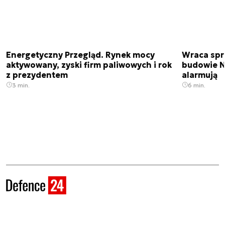
Energetyczny Przegląd. Rynek mocy
Wraca spr
aktywowany, zyski firm paliwowych i rok
budowie N
z prezydentem
alarmują
3 min.
6 min.