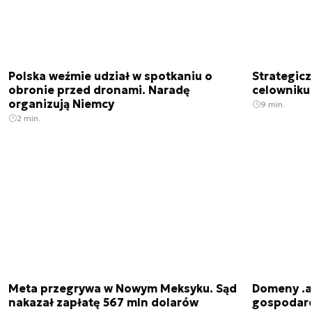
Polska weźmie udział w spotkaniu o
Strategic
obronie przed dronami. Naradę
celowniku 
organizują Niemcy
9 min.
2 min.
Meta przegrywa w Nowym Meksyku. Sąd
Domeny .ai
nakazał zapłatę 567 mln dolarów
gospodarek