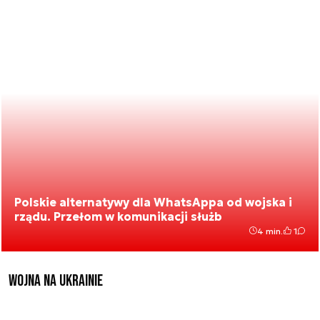
Polskie alternatywy dla WhatsAppa od wojska i
rządu. Przełom w komunikacji służb
4 min.
1
Wojna na Ukrainie