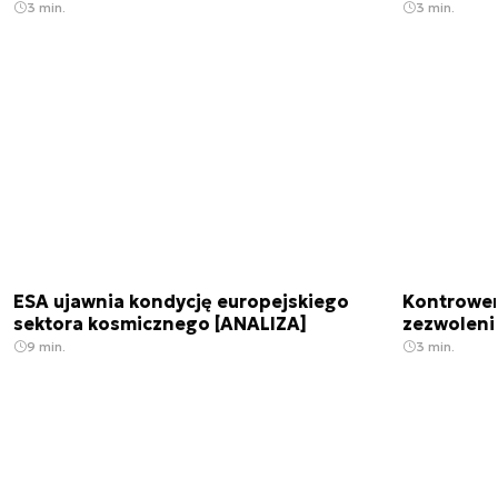
3 min.
3 min.
ESA ujawnia kondycję europejskiego
Kontrowers
sektora kosmicznego [ANALIZA]
zezwoleni
9 min.
3 min.