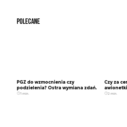
Polecane
PGZ do wzmocnienia czy
Czy za ce
podzielenia? Ostra wymiana zdań.
awionetki
1 min.
2 min.