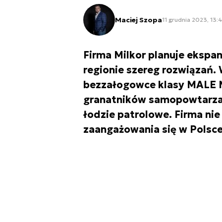
Maciej Szopa
11 grudnia 2023, 13:
Firma Milkor planuje ekspans
regionie szereg rozwiązań. 
bezzałogowce klasy MALE M
granatników samopowtarzal
łodzie patrolowe. Firma n
zaangażowania się w Polsce