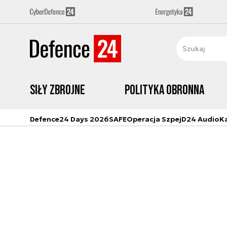
Siły zbrojne
Polityka obronna
Defence24 Days 2026
SAFE
Operacja Szpej
D24 Audio
K