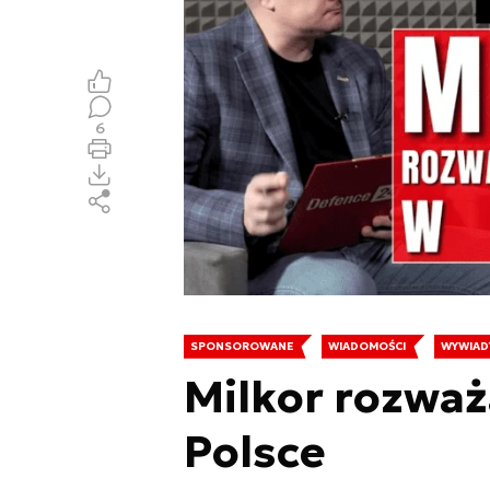
6
SPONSOROWANE
WIADOMOŚCI
WYWIAD
Milkor rozważ
Polsce