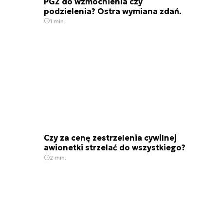
PGZ do wzmocnienia czy
podzielenia? Ostra wymiana zdań.
1 min.
Czy za cenę zestrzelenia cywilnej
awionetki strzelać do wszystkiego?
2 min.