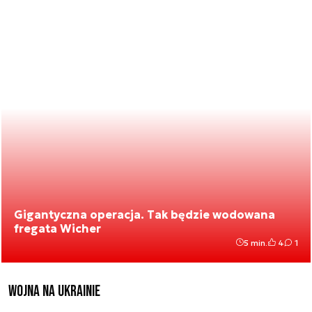
Gigantyczna operacja. Tak będzie wodowana
fregata Wicher
5 min.
4
1
Wojna na Ukrainie