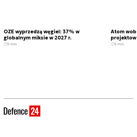
OZE wyprzedzą węgiel: 37% w
Atom wobe
globalnym miksie w 2027 r.
projektow
5 min.
5 min.