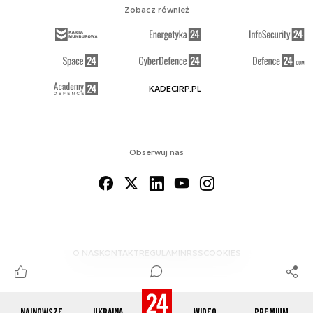
Zobacz również
KADECIRP.PL
Obserwuj nas
O NAS
KONTAKT
REGULAMIN
RSS
COOKIES
Najnowsze
Ukraina
Wideo
Premium