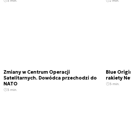
3 min.
2 min.
Zmiany w Centrum Operacji
Blue Origi
Satelitarnych. Dowódca przechodzi do
rakiety N
NATO
3 min.
3 min.