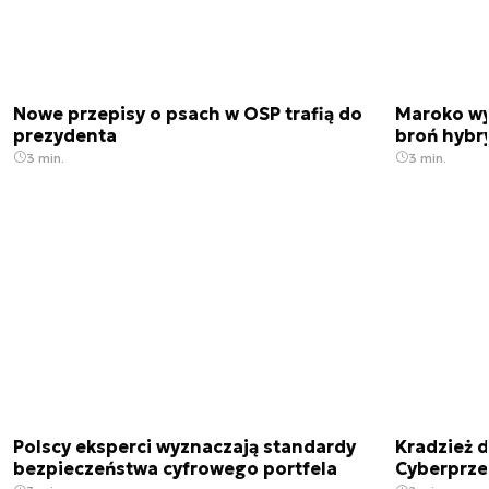
Nowe przepisy o psach w OSP trafią do
Maroko wy
prezydenta
broń hybr
3 min.
3 min.
Polscy eksperci wyznaczają standardy
Kradzież 
bezpieczeństwa cyfrowego portfela
Cyberprze