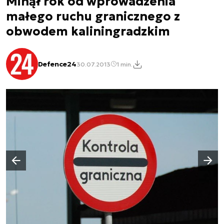
Minął rok od wprowadzenia
małego ruchu granicznego z
obwodem kaliningradzkim
Defence24
30.07.2013
1 min.
Następny slajd
Poprzedni slajd