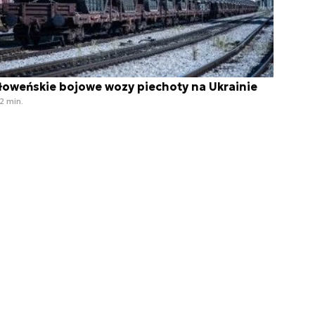
łoweńskie bojowe wozy piechoty na Ukrainie
2 min.