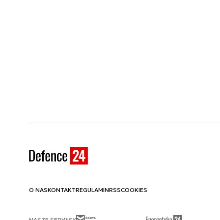
O NAS
KONTAKT
REGULAMIN
RSS
COOKIES
NASZE SERWISY