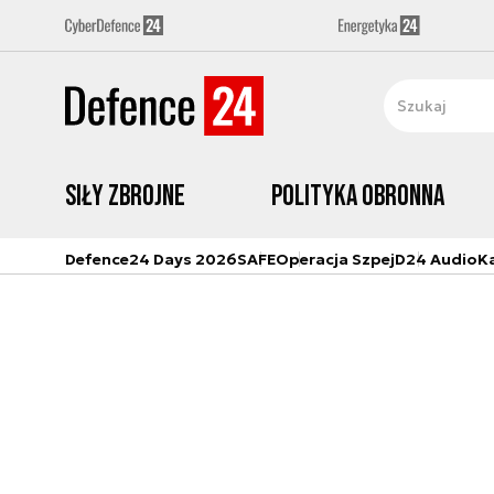
Siły zbrojne
Polityka obronna
Defence24 Days 2026
SAFE
Operacja Szpej
D24 Audio
K