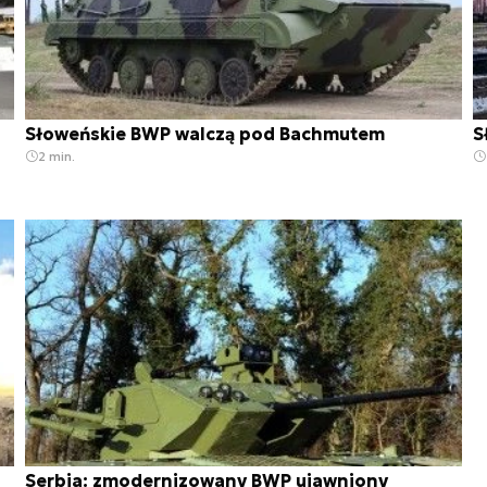
Słoweńskie BWP walczą pod Bachmutem
S
2 min.
Serbia: zmodernizowany BWP ujawniony