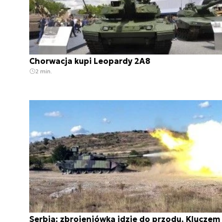
Chorwacja kupi Leopardy 2A8
2 min.
Serbia: zbrojeniówka idzie do przodu. Kluczem