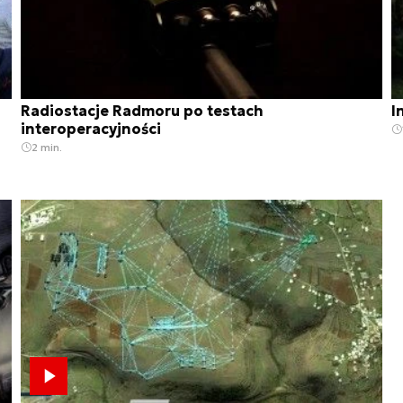
Radiostacje Radmoru po testach
I
interoperacyjności
2 min.