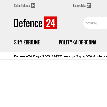
Siły zbrojne
Polityka obronna
Defence24 Days 2026
SAFE
Operacja Szpej
D24 Audio
K