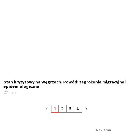
Stan kryzysowy na Węgrzech. Powód: zagrożenie migracyjne i
epidemiologiczne
1 min.
1
2
3
4
Reklama