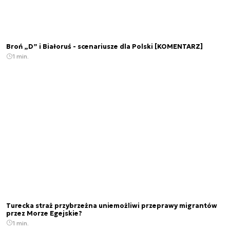
Broń „D” i Białoruś - scenariusze dla Polski [KOMENTARZ]
1 min.
Turecka straż przybrzeżna uniemożliwi przeprawy migrantów
przez Morze Egejskie?
1 min.