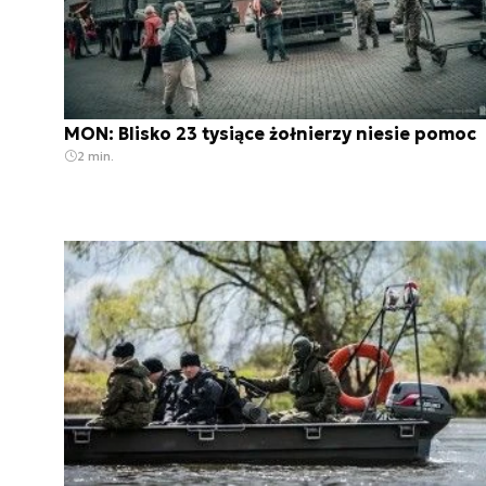
MON: Blisko 23 tysiące żołnierzy niesie pomoc
2 min.