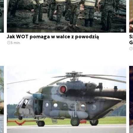
Jak WOT pomaga w walce z powodzią
S
G
3 min.