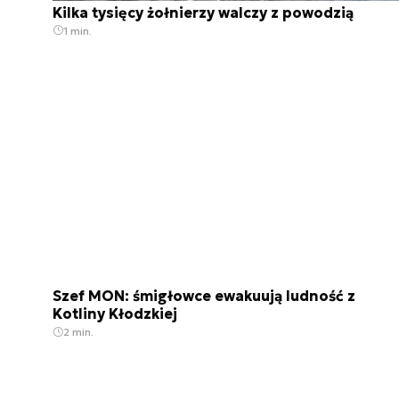
Kilka tysięcy żołnierzy walczy z powodzią
1 min.
Szef MON: śmigłowce ewakuują ludność z
Kotliny Kłodzkiej
2 min.