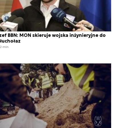
zef BBN: MON skieruje wojska inżynieryjne do
łuchołaz
2 min.