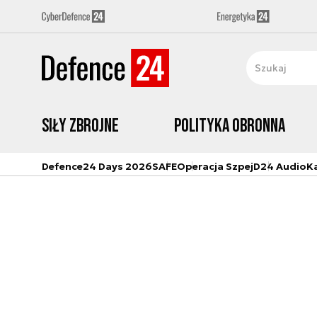
Siły zbrojne
Polityka obronna
Defence24 Days 2026
SAFE
Operacja Szpej
D24 Audio
K