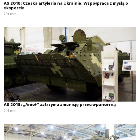
AS 2018: Czeska artyleria na Ukrainie. Współpraca z myślą o
eksporcie
1 min.
AS 2018: „Anioł” zatrzyma amunicję przeciwpancerną
1 min.