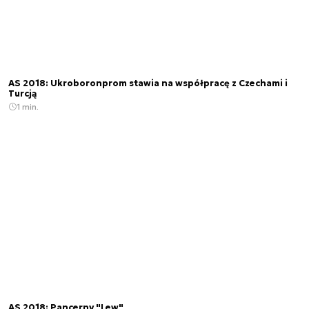
AS 2018: Ukroboronprom stawia na współpracę z Czechami i
Turcją
1 min.
AS 2018: Pancerny "Lew"