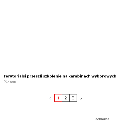
Terytorialsi przeszli szkolenie na karabinach wyborowych
2 min.
1
2
3
Reklama