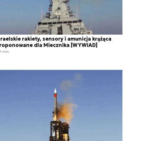
zraelskie rakiety, sensory i amunicja krążąca
roponowane dla Miecznika [WYWIAD]
1 min.