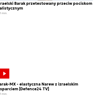
zraelski Barak przetestowany przeciw pociskom
alistycznym
1 min.
arak-MX - elastyczna Narew z izraelskim
sparciem [Defence24 TV]
1 min.