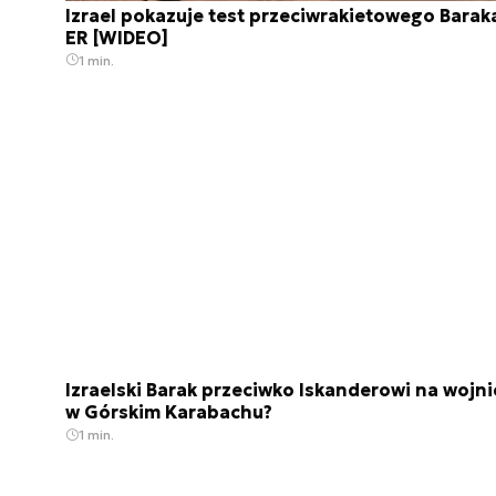
Izrael pokazuje test przeciwrakietowego Barak
ER [WIDEO]
1 min.
Izraelski Barak przeciwko Iskanderowi na wojni
w Górskim Karabachu?
1 min.