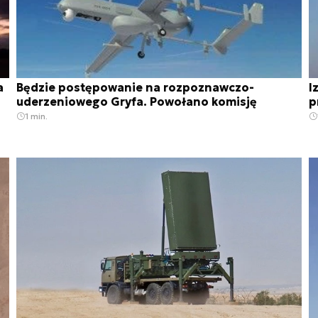
a
Będzie postępowanie na rozpoznawczo-
I
uderzeniowego Gryfa. Powołano komisję
p
1 min.