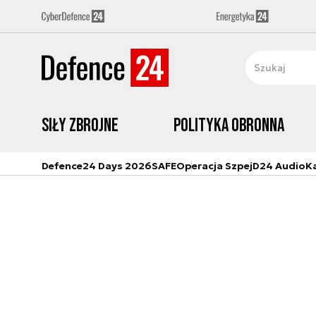
Siły zbrojne
Polityka obronna
Defence24 Days 2026
SAFE
Operacja Szpej
D24 Audio
K