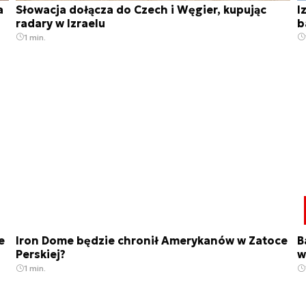
a
Słowacja dołącza do Czech i Węgier, kupując
I
radary w Izraelu
b
1 min.
e
Iron Dome będzie chronił Amerykanów w Zatoce
B
Perskiej?
w
1 min.