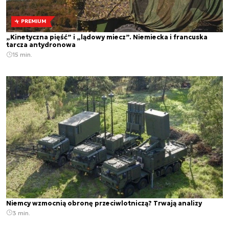
PREMIUM
„Kinetyczna pięść” i „lądowy miecz”. Niemiecka i francuska
tarcza antydronowa
15 min.
Niemcy wzmocnią obronę przeciwlotniczą? Trwają analizy
3 min.