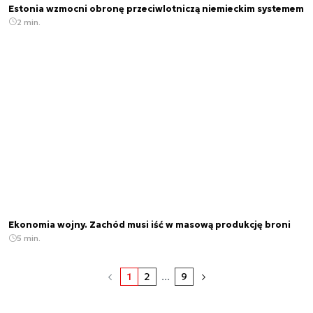
Estonia wzmocni obronę przeciwlotniczą niemieckim systemem
2 min.
Ekonomia wojny. Zachód musi iść w masową produkcję broni
5 min.
1
2
...
9