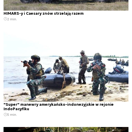
HIMARS-y i Caesary znów strzelają razem
2 min.
"Super" manewry amerykańsko-indonezyjskie w rejonie
IndoPacyfiku
5 min.