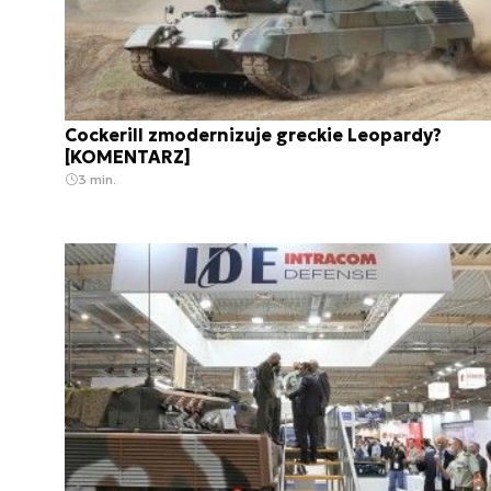
Cockerill zmodernizuje greckie Leopardy?
[KOMENTARZ]
3 min.