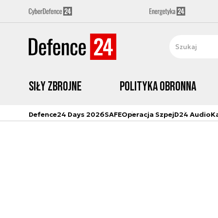
Siły zbrojne
Polityka obronna
Defence24 Days 2026
SAFE
Operacja Szpej
D24 Audio
K