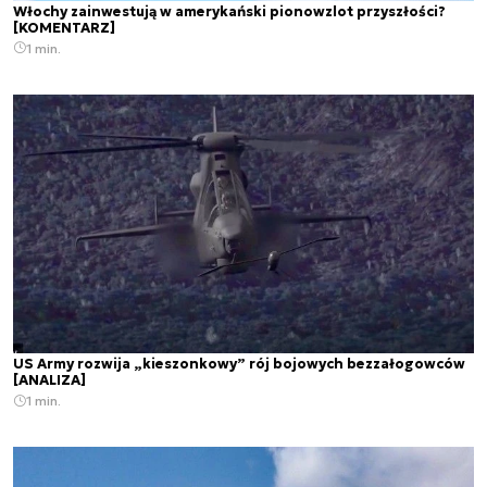
Włochy zainwestują w amerykański pionowzlot przyszłości?
[KOMENTARZ]
1 min.
US Army rozwija „kieszonkowy” rój bojowych bezzałogowców
[ANALIZA]
1 min.