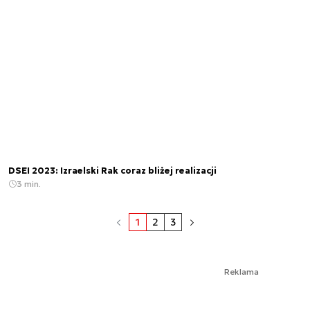
DSEI 2023: Izraelski Rak coraz bliżej realizacji
3 min.
1
2
3
Reklama