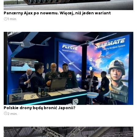
Pancerny Ajax po nowemu. Więcej, niż jeden wariant
1 min.
Polskie drony będą bronić Japonii?
2 min.