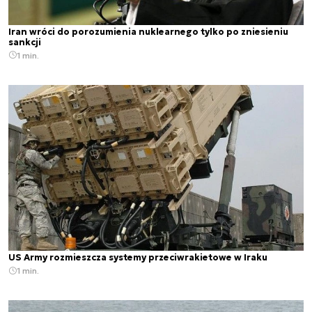
Iran wróci do porozumienia nuklearnego tylko po zniesieniu
sankcji
1 min.
US Army rozmieszcza systemy przeciwrakietowe w Iraku
1 min.