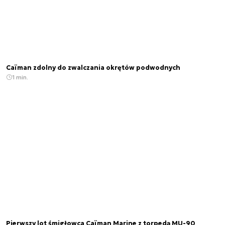
Caïman zdolny do zwalczania okrętów podwodnych
1 min.
Pierwszy lot śmigłowca Caïman Marine z torpedą MU-90