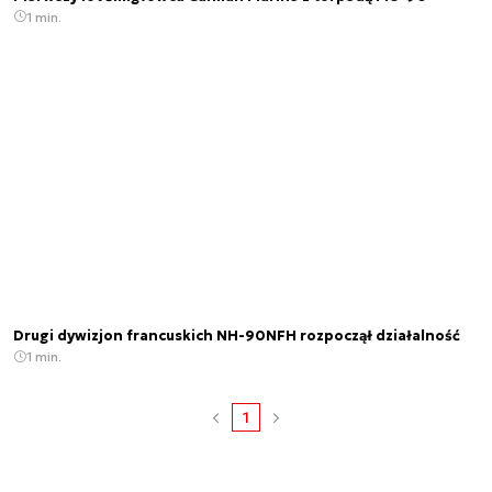
1 min.
Drugi dywizjon francuskich NH-90NFH rozpoczął działalność
1 min.
1