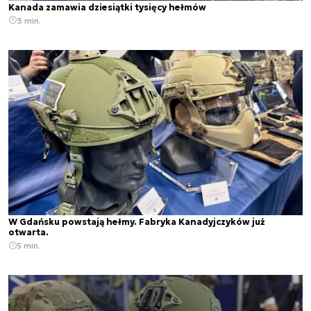
Kanada zamawia dziesiątki tysięcy hełmów
3 min.
W Gdańsku powstają hełmy. Fabryka Kanadyjczyków już
otwarta.
5 min.