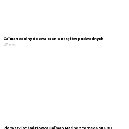
Caïman zdolny do zwalczania okrętów podwodnych
1 min.
Pierwszy lot śmigłowca Caïman Marine z torpedą MU-90