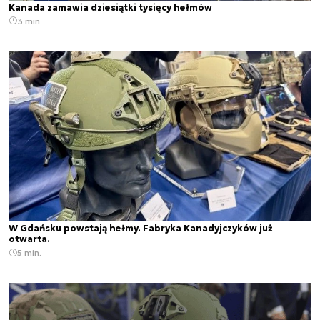
Kanada zamawia dziesiątki tysięcy hełmów
3 min.
W Gdańsku powstają hełmy. Fabryka Kanadyjczyków już
otwarta.
5 min.