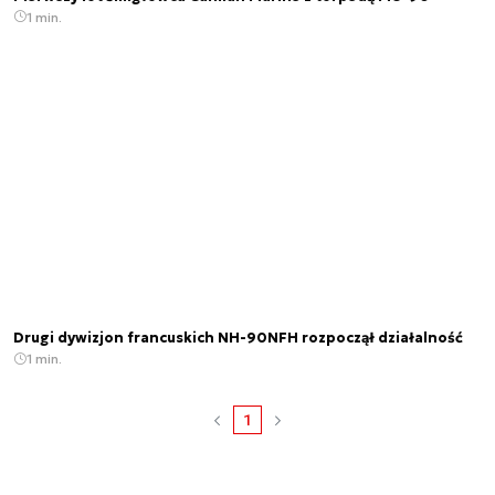
1 min.
Drugi dywizjon francuskich NH-90NFH rozpoczął działalność
1 min.
1