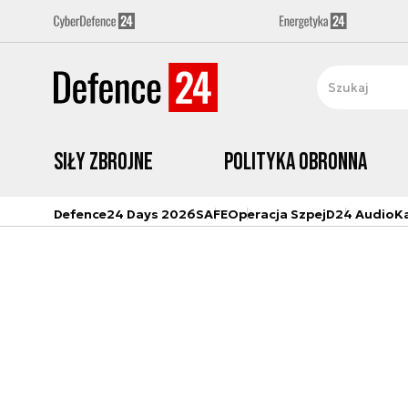
Siły zbrojne
Polityka obronna
Defence24 Days 2026
SAFE
Operacja Szpej
D24 Audio
K