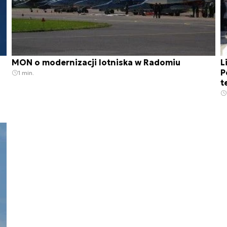
MON o modernizacji lotniska w Radomiu
L
P
1 min.
t