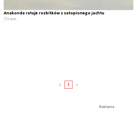
Anakonda ratuje rozbitków z zatopionego jachtu
1 min.
1
Reklama