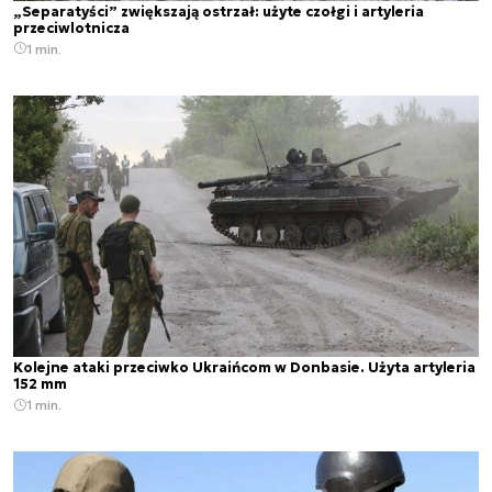
„Separatyści” zwiększają ostrzał: użyte czołgi i artyleria
przeciwlotnicza
1 min.
Kolejne ataki przeciwko Ukraińcom w Donbasie. Użyta artyleria
152 mm
1 min.