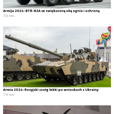
Armija 2024: BTR-82A ze zwiększoną siłą ognia i ochroną
3 min.
Armia 2024: Rosyjski czołg lekki po wnioskach z Ukrainy
3 min.