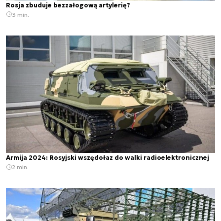
Rosja zbuduje bezzałogową artylerię?
3 min.
Armija 2024: Rosyjski wszędołaz do walki radioelektronicznej
2 min.