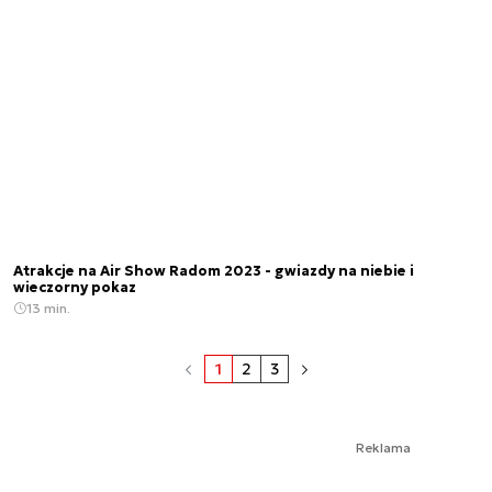
Atrakcje na Air Show Radom 2023 - gwiazdy na niebie i
wieczorny pokaz
13 min.
1
2
3
Reklama