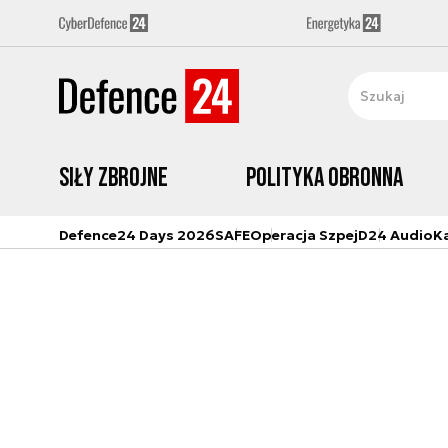
Siły zbrojne
Polityka obronna
Defence24 Days 2026
SAFE
Operacja Szpej
D24 Audio
K