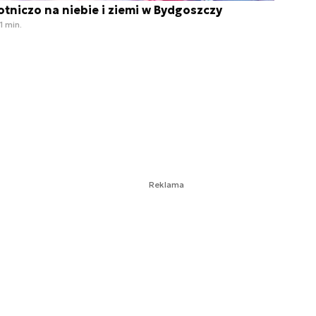
otniczo na niebie i ziemi w Bydgoszczy
1 min.
Reklama