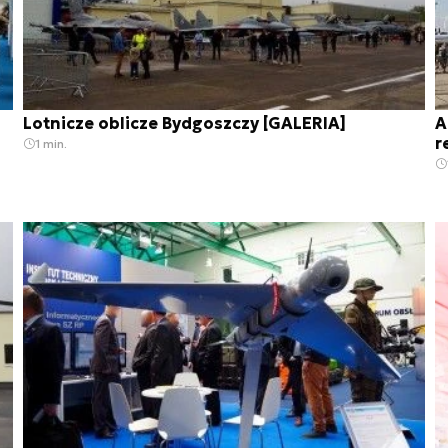
Lotnicze oblicze Bydgoszczy [GALERIA]
A
r
1 min.