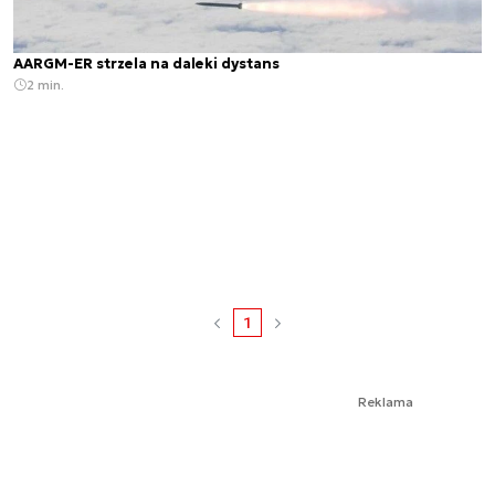
AARGM-ER strzela na daleki dystans
2 min.
1
Reklama