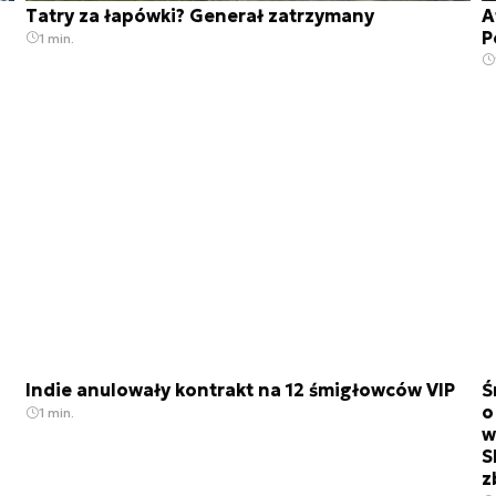
Tatry za łapówki? Generał zatrzymany
A
P
1 min.
Indie anulowały kontrakt na 12 śmigłowców VIP
Ś
o
1 min.
w
S
z