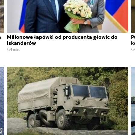
a
Milionowe łapówki od producenta głowic do
P
Iskanderów
k
1 min.