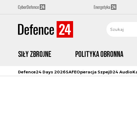
Siły zbrojne
Polityka obronna
Defence24 Days 2026
SAFE
Operacja Szpej
D24 Audio
K