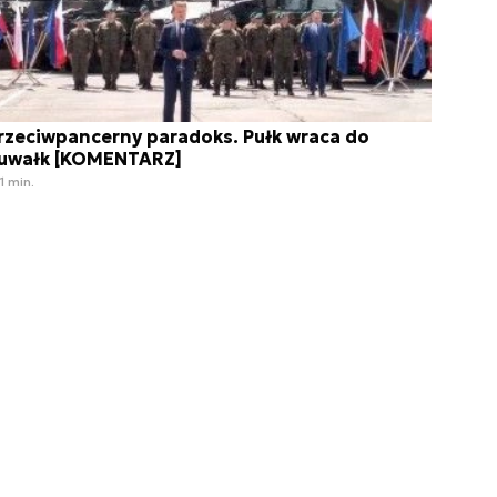
rzeciwpancerny paradoks. Pułk wraca do
uwałk [KOMENTARZ]
1 min.