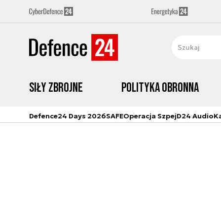
Siły zbrojne
Polityka obronna
Defence24 Days 2026
SAFE
Operacja Szpej
D24 Audio
K