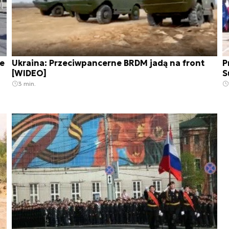
ie
Ukraina: Przeciwpancerne BRDM jadą na front
P
[WIDEO]
S
3 min.