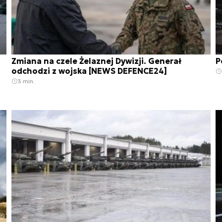
Zmiana na czele Żelaznej Dywizji. Generał
P
odchodzi z wojska [NEWS DEFENCE24]
3 min.