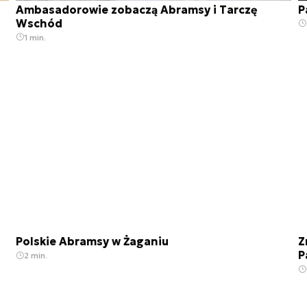
Ambasadorowie zobaczą Abramsy i Tarczę
P
Wschód
1 min.
Polskie Abramsy w Żaganiu
Z
P
2 min.