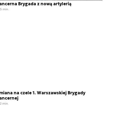
ancerna Brygada z nową artylerią
3 min.
miana na czele 1. Warszawskiej Brygady
ancernej
2 min.