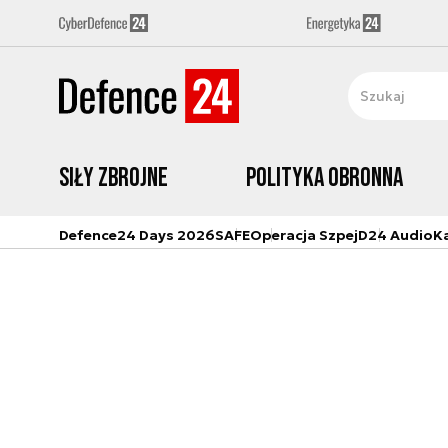
Siły zbrojne
Polityka obronna
Defence24 Days 2026
SAFE
Operacja Szpej
D24 Audio
K