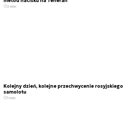
metod nacisku na Teheran
2 min.
Kolejny dzień, kolejne przechwycenie rosyjskiego
samolotu
1 min.