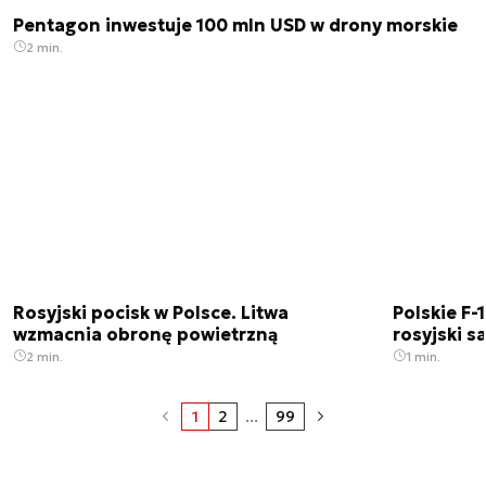
Pentagon inwestuje 100 mln USD w drony morskie
2 min.
Rosyjski pocisk w Polsce. Litwa
Polskie F-
wzmacnia obronę powietrzną
rosyjski 
2 min.
1 min.
1
2
...
99