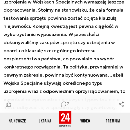
uzbrojenia w Wojskach Specjalnych wymagają jeszcze
dopracowania. Stoimy na stanowisku, że cała formuła
testowania sprzętu powinna zostać objęta klauzulą
niejawności. Kolejną kwestią jest pewna ciągłość w
wykorzystaniu wyposażenia. W przeszłości
dokonywaliśmy zakupów sprzętu czy uzbrojenia w
oparciu o klauzulę szczególnego interesu
bezpieczeństwa państwa, co pozwalało na wybór
konkretnego rozwiązania. Ta polityka, przynajmniej w
pewnym zakresie, powinna być kontynuowana. Jeżeli
Wojska Specjalne używają określonego typu
uzbrojenia wraz z odpowiednim oprzyrządowaniem, to
ewentualne wprowadzenie nowych typów broni nie
7
może odbywać się w sposób nagły czy gwałtowny,
musi być przemyślane i realizowane planowo. Należy w
Najnowsze
Ukraina
Wideo
Premium
sposób rozważny wydawać pieniądze podatnika i