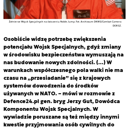
Żołnierze Wojsk Specjalnych na ćwiczeniu Noble Jump. Fot. Archiwum DKWS/Combat Camera
DORSZ.
Osobiście widzę potrzebę zwiększenia
potencjału Wojsk Specjalnych, gdyż zmiany
w środowisku bezpieczeństwa wymuszają na
nas budowanie nowych zdolności. (…) W
warunkach współczesnego pola walki nie ma
czasu na „przesiadanie” się z krajowych
systemów dowodzenia do środków
używanych w NATO. – mówi w rozmowie z
Defence24.pl gen. bryg Jerzy Gut, Dowódca
Komponentu Wojsk Specjalnych. W
wywiadzie poruszane są też między innymi
kwestie przyjmowania osób cywilnych do