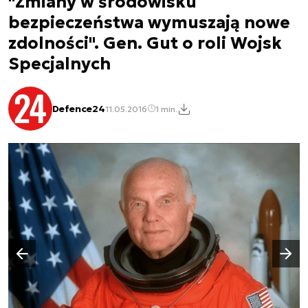
"Zmiany w środowisku
bezpieczeństwa wymuszają nowe
zdolności". Gen. Gut o roli Wojsk
Specjalnych
Defence24
11.05.2016
1 min.
Następny slajd
Poprzedni slajd