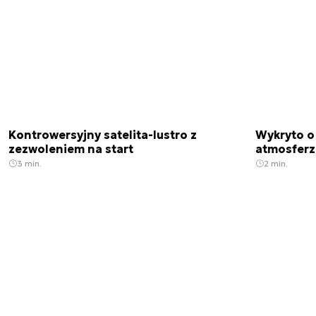
Kontrowersyjny satelita-lustro z
Wykryto o
zezwoleniem na start
atmosfer
3 min.
2 min.