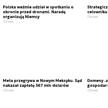
Polska weźmie udział w spotkaniu o
Strategic
obronie przed dronami. Naradę
celowniku 
organizują Niemcy
9 min.
2 min.
Meta przegrywa w Nowym Meksyku. Sąd
Domeny .ai
nakazał zapłatę 567 mln dolarów
gospodarek
3 min.
3 min.