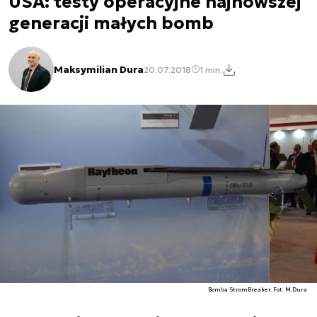
USA: testy operacyjne najnowszej
generacji małych bomb
Maksymilian Dura
20.07.2018
1 min.
Bomba StromBreaker. Fot. M.Dura