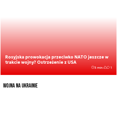
Rosyjska prowokacja przeciwko NATO jeszcze w
trakcie wojny? Ostrzeżenie z USA
3 min.
1
Wojna na Ukrainie