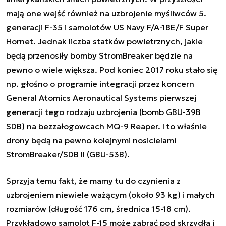
mają one wejść również na uzbrojenie myśliwców 5.
generacji F-35 i samolotów US Navy F/A-18E/F Super
Hornet. Jednak liczba statków powietrznych, jakie
będą przenosiły bomby StromBreaker będzie na
pewno o wiele większa. Pod koniec 2017 roku stało się
np. głośno o programie integracji przez koncern
General Atomics Aeronautical Systems pierwszej
generacji tego rodzaju uzbrojenia (bomb GBU-39B
SDB) na bezzałogowcach MQ-9 Reaper. I to właśnie
drony będą na pewno kolejnymi nosicielami
StromBreaker/SDB II (GBU-53B).
Sprzyja temu fakt, że mamy tu do czynienia z
uzbrojeniem niewiele ważącym (około 93 kg) i małych
rozmiarów (długość 176 cm, średnica 15-18 cm).
Przykładowo samolot F-15 może zabrać pod skrzydła i