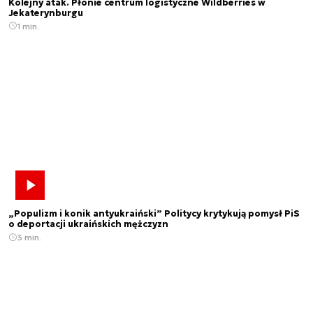
Kolejny atak. Płonie centrum logistyczne Wildberries w
Jekaterynburgu
1 min.
„Populizm i konik antyukraiński” Politycy krytykują pomysł PiS
o deportacji ukraińskich mężczyzn
3 min.