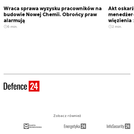
Wraca sprawa wyzysku pracowników na
Akt oskar
budowie Nowej Chemii. Obrońcy praw
menedżero
alarmują
więzienia z
6 min.
2 min.
Zobacz również