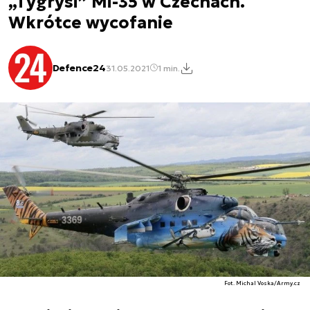
„Tygrysi” Mi-35 w Czechach.
Wkrótce wycofanie
Defence24
31.05.2021
1 min.
Fot. Michal Voska/Army.cz