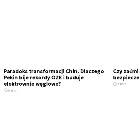
Paradoks transformacji Chin. Dlaczego
Czy zaćmi
Pekin bije rekordy OZE i buduje
bezpiecze
elektrownie węglowe?
2 min.
6 min.