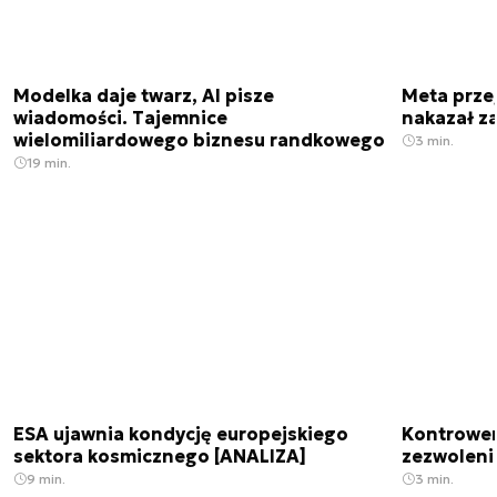
Modelka daje twarz, AI pisze
Meta prze
wiadomości. Tajemnice
nakazał z
wielomiliardowego biznesu randkowego
3 min.
19 min.
ESA ujawnia kondycję europejskiego
Kontrowers
sektora kosmicznego [ANALIZA]
zezwoleni
9 min.
3 min.