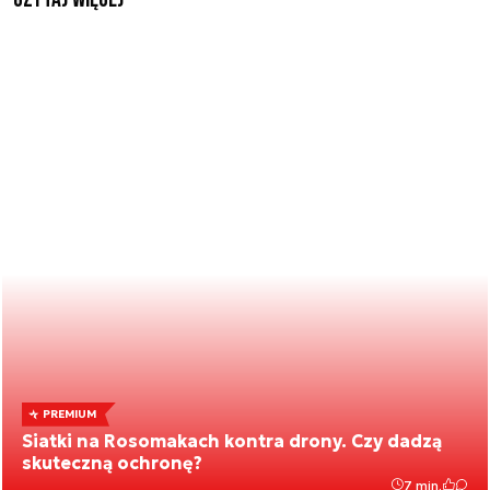
PREMIUM
Siatki na Rosomakach kontra drony. Czy dadzą
skuteczną ochronę?
7 min.