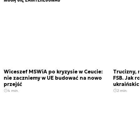
Wiceszef MSWiA po kryzysie w Ceucie:
Trucizny, 
nie zaczniemy w UE budować na nowo
FSB. Jak r
przejść
ukraiński
4 min.
2 min.