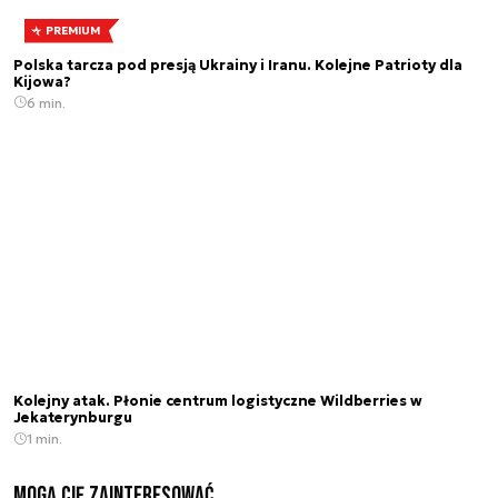
PREMIUM
Polska tarcza pod presją Ukrainy i Iranu. Kolejne Patrioty dla
Kijowa?
6 min.
Kolejny atak. Płonie centrum logistyczne Wildberries w
Jekaterynburgu
1 min.
Mogą Cię zainteresować