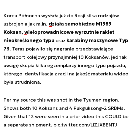
Korea Północna wysłała już do Rosji kilka rodzajów
uzbrojenia jak m.in.
działa samobieżne M1989
Koksan
,
wieloprowadnicowe wyrzutnie rakiet
nieokreślonego typu
oraz
karabiny maszynowe Typ
73
. Teraz pojawiło się nagranie przedstawiające
transport kolejowy przynajmniej 10 Koksanów, jednak
uwagę skupia kilka egzemplarzy innego typu pojazdu,
którego identyfikacja z racji na jakość materiału wideo
była utrudniona.
Per my source this was shot in the Tyumen region.
Shows both 10 Koksans and 4 Pukguksong-2 SRBMs.
Given that 12 were seen in a prior video this COULD be
a separate shipment.
pic.twitter.com/LiZJXBENTJ