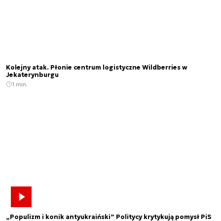
Kolejny atak. Płonie centrum logistyczne Wildberries w
Jekaterynburgu
1 min.
„Populizm i konik antyukraiński” Politycy krytykują pomysł PiS