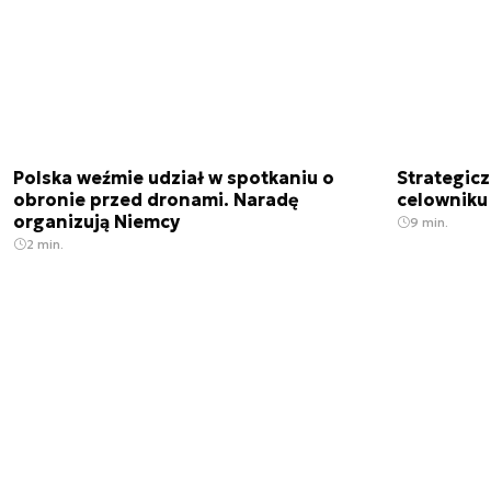
Polska weźmie udział w spotkaniu o
Strategic
obronie przed dronami. Naradę
celowniku 
organizują Niemcy
9 min.
2 min.