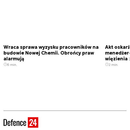
Wraca sprawa wyzysku pracowników na
Akt oskar
budowie Nowej Chemii. Obrońcy praw
menedżero
alarmują
więzienia z
6 min.
2 min.