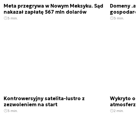
Meta przegrywa w Nowym Meksyku. Sąd
Domeny .ai
nakazał zapłatę 567 mln dolarów
gospodarek
3 min.
3 min.
Kontrowersyjny satelita-lustro z
Wykryto o
zezwoleniem na start
atmosfer
3 min.
2 min.