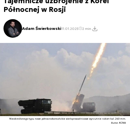
Tajemnicze uzbrojenie z Korei
Północnej w Rosji
Adam Świerkowski
11.01.2025
2 min.
Nieokreślonego typu nowe północnokoreańskie wieloprowadnicowe wyrzutnie rakiet kal. 240 mm.
Autor. KCNA