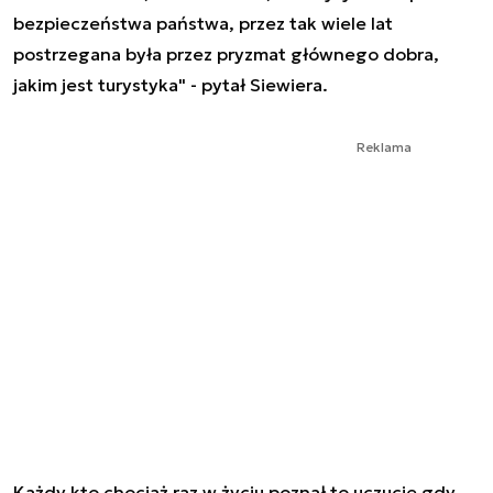
bezpieczeństwa państwa, przez tak wiele lat
postrzegana była przez pryzmat głównego dobra,
jakim jest turystyka" - pytał Siewiera.
Reklama
Każdy kto chociaż raz w życiu poznał to uczucie gdy