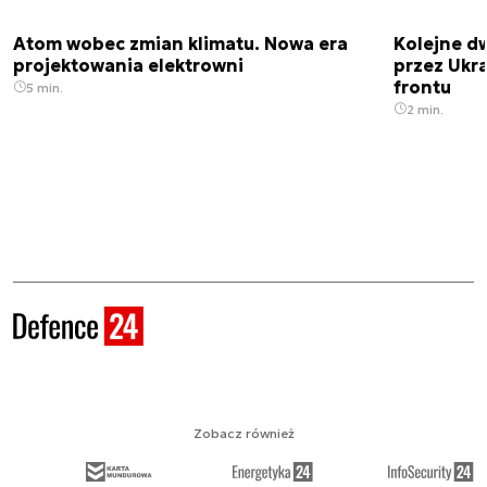
Atom wobec zmian klimatu. Nowa era
Kolejne d
projektowania elektrowni
przez Ukra
frontu
5 min.
2 min.
Zobacz również