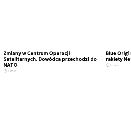
Zmiany w Centrum Operacji
Blue Origi
Satelitarnych. Dowódca przechodzi do
rakiety N
NATO
3 min.
3 min.