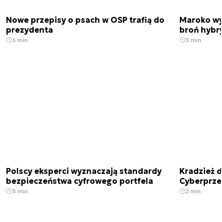
Nowe przepisy o psach w OSP trafią do
Maroko wy
prezydenta
broń hybr
3 min.
3 min.
Polscy eksperci wyznaczają standardy
Kradzież 
bezpieczeństwa cyfrowego portfela
Cyberprze
3 min.
2 min.