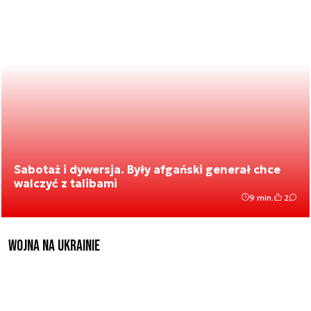
Sabotaż i dywersja. Były afgański generał chce
walczyć z talibami
9 min.
2
Wojna na Ukrainie