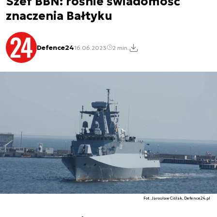
Szef BBN: rośnie świadomość
znaczenia Bałtyku
Defence24
16.06.2023
2 min.
Fot. Jarosław Ciślak, Defence24.pl