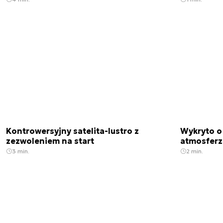
Kontrowersyjny satelita-lustro z
Wykryto o
zezwoleniem na start
atmosfer
3 min.
2 min.