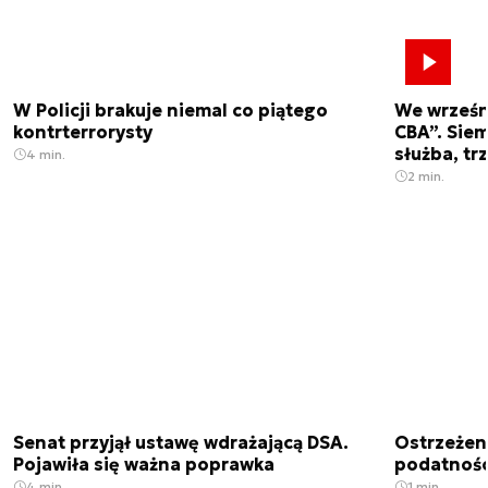
W Policji brakuje niemal co piątego
We wrześn
kontrterrorysty
CBA”. Siem
służba, tr
4 min.
2 min.
Senat przyjął ustawę wdrażającą DSA.
Ostrzeżen
Pojawiła się ważna poprawka
podatnośc
4 min.
1 min.