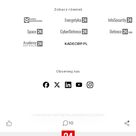
Zobacz również
KADECIRP.PL
Obserwuj nas
O NAS
KONTAKT
REGULAMIN
RSS
COOKIES
10