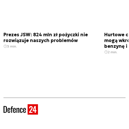
Prezes JSW: 824 mln zł pożyczki nie
Hurtowe c
rozwiązuje naszych problemów
mogą wkró
benzynę i 
3 min.
2 min.