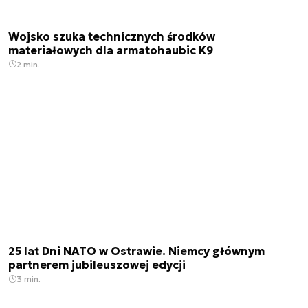
Wojsko szuka technicznych środków
materiałowych dla armatohaubic K9
2 min.
25 lat Dni NATO w Ostrawie. Niemcy głównym
partnerem jubileuszowej edycji
3 min.