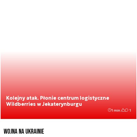
Kolejny atak. Płonie centrum logistyczne
Wildberries w Jekaterynburgu
1 min.
1
Wojna na Ukrainie