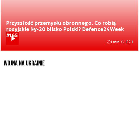
Przyszłość przemysłu obronnego. Co robią
rosyjskie Iły-20 blisko Polski? Defence24Week
#165
1 min.
1
1
Wojna na Ukrainie