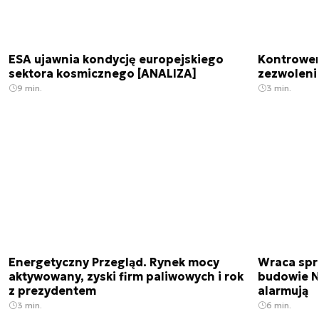
ESA ujawnia kondycję europejskiego
Kontrowers
sektora kosmicznego [ANALIZA]
zezwoleni
9 min.
3 min.
Energetyczny Przegląd. Rynek mocy
Wraca spr
aktywowany, zyski firm paliwowych i rok
budowie N
z prezydentem
alarmują
3 min.
6 min.