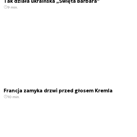
Tak działa ukraińska „Święta Barbara”
9 min.
Francja zamyka drzwi przed głosem Kremla
10 min.