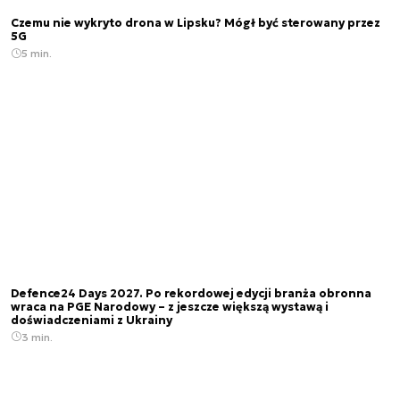
Czemu nie wykryto drona w Lipsku? Mógł być sterowany przez
5G
5 min.
Defence24 Days 2027. Po rekordowej edycji branża obronna
wraca na PGE Narodowy – z jeszcze większą wystawą i
doświadczeniami z Ukrainy
3 min.