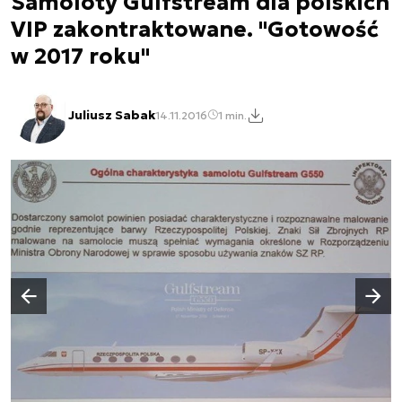
Samoloty Gulfstream dla polskich
VIP zakontraktowane. "Gotowość
w 2017 roku"
Juliusz Sabak
14.11.2016
1 min.
Następny slajd
Poprzedni slajd