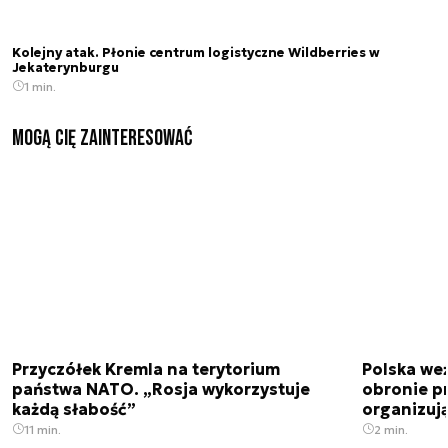
Kolejny atak. Płonie centrum logistyczne Wildberries w
Jekaterynburgu
1 min.
Mogą Cię zainteresować
Przyczółek Kremla na terytorium
Polska we
państwa NATO. „Rosja wykorzystuje
obronie p
każdą słabość”
organizuj
11 min.
2 min.