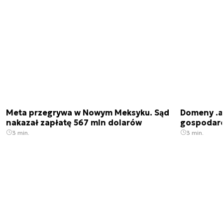
Meta przegrywa w Nowym Meksyku. Sąd
Domeny .ai
nakazał zapłatę 567 mln dolarów
gospodarek
3 min.
3 min.