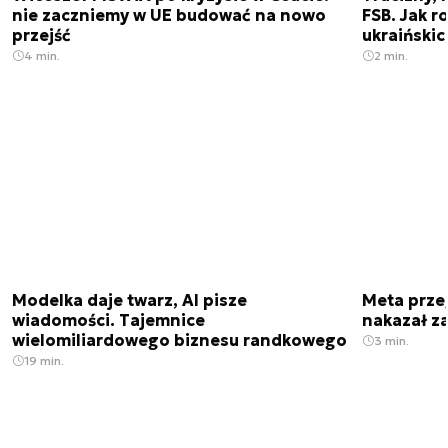
nie zaczniemy w UE budować na nowo
FSB. Jak r
przejść
ukraiński
4 min.
2 min.
Modelka daje twarz, AI pisze
Meta prze
wiadomości. Tajemnice
nakazał z
wielomiliardowego biznesu randkowego
3 min.
19 min.