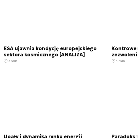
ESA ujawnia kondycję europejskiego
Kontrowers
sektora kosmicznego [ANALIZA]
zezwoleni
9 min.
3 min.
Upały i dynamika rynku energii
Paradoks 