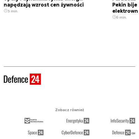
napędzają wzrost cen żywności
Pekin bije
elektrown
3 min.
6 min.
Zobacz również