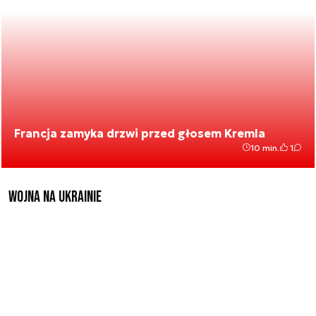
Francja zamyka drzwi przed głosem Kremla
10 min.
1
Wojna na Ukrainie