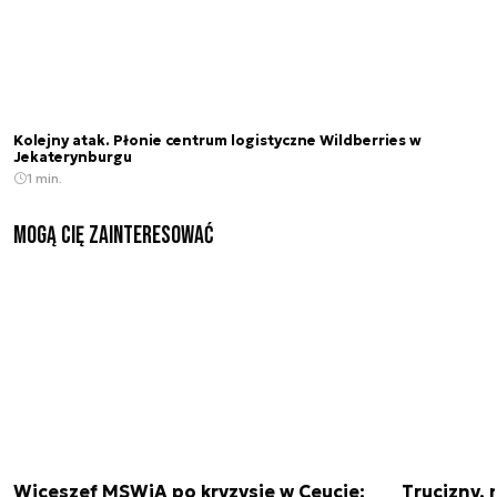
Kolejny atak. Płonie centrum logistyczne Wildberries w
Jekaterynburgu
1 min.
Mogą Cię zainteresować
Wiceszef MSWiA po kryzysie w Ceucie:
Trucizny, 