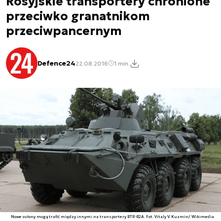
Rosyjskie transportery chronione
przeciwko granatnikom
przeciwpancernym
Defence24
22.08.2016
1 min.
Nowe osłony mogą trafić między innymi na transportery BTR-82A. Fot. Vitaly V. Kuzmin/ Wikimedia