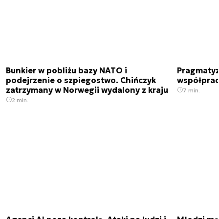
Bunkier w pobliżu bazy NATO i
Pragmatyz
podejrzenie o szpiegostwo. Chińczyk
współpracu
zatrzymany w Norwegii wydalony z kraju
7 min.
2 min.