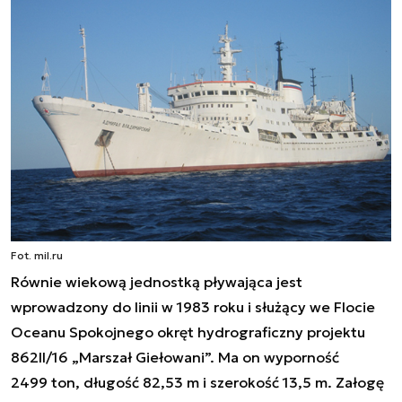
Fot. mil.ru
Równie wiekową jednostką pływająca jest
wprowadzony do linii w 1983 roku i służący we Flocie
Oceanu Spokojnego okręt hydrograficzny projektu
862II/16
„Marszał Giełowani”. Ma on wyporność
2499 ton, długość 82,53 m i szerokość 13,5 m. Załogę