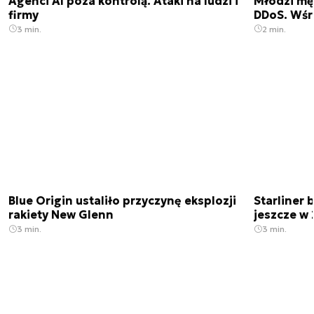
Agenci AI poza kontrolą. Ataki na ludzi i
Młodzi męż
firmy
DDoS. Wśr
3 min.
2 min.
Blue Origin ustaliło przyczynę eksplozji
Starliner 
rakiety New Glenn
jeszcze w 
3 min.
3 min.