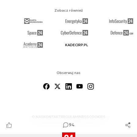
Zobacz również
KADECIRP.PL
Obserwuj nas
O NAS
KONTAKT
REGULAMIN
RSS
COOKIES
94