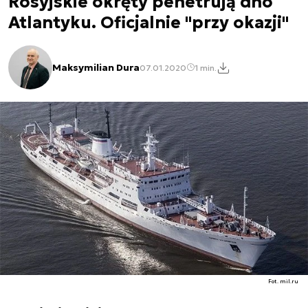
Rosyjskie okręty penetrują dno
Atlantyku. Oficjalnie "przy okazji"
Maksymilian Dura
07.01.2020
1 min.
Fot. mil.ru