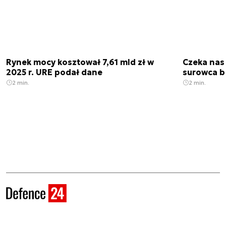
Rynek mocy kosztował 7,61 mld zł w
Czeka nas
2025 r. URE podał dane
surowca b
2 min.
2 min.