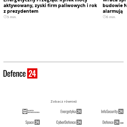
aktywowany, zyski firm paliwowych i rok
budowie N
z prezydentem
alarmują
3 min.
6 min.
Zobacz również