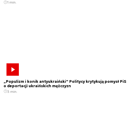
1 min.
„Populizm i konik antyukraiński” Politycy krytykują pomysł PiS
o deportacji ukraińskich mężczyzn
3 min.