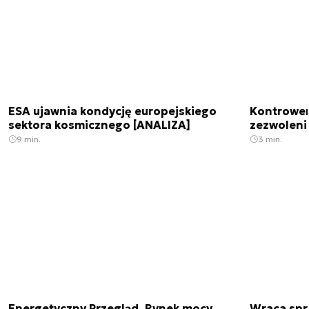
ESA ujawnia kondycję europejskiego
Kontrowers
sektora kosmicznego [ANALIZA]
zezwoleni
9 min.
3 min.
Energetyczny Przegląd. Rynek mocy
Wraca spr