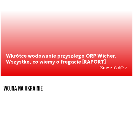
Wkrótce wodowanie przyszłego ORP Wicher.
Wszystko, co wiemy o fregacie [RAPORT]
8 min.
6
7
Wojna na Ukrainie