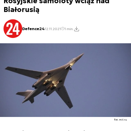
Rosyjskie samoloty wciąż nad
Białorusią
Defence24
12.11.2021
1 min.
Fot. mil.ru