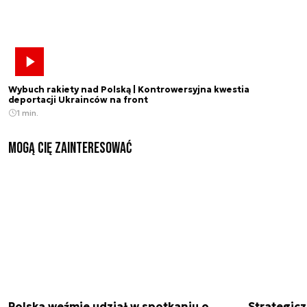
Wybuch rakiety nad Polską | Kontrowersyjna kwestia
deportacji Ukrainców na front
1 min.
Mogą Cię zainteresować
Polska weźmie udział w spotkaniu o
Strategic