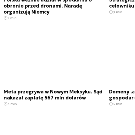
obronie przed dronami. Naradę
celowniku 
organizują Niemcy
9 min.
2 min.
Meta przegrywa w Nowym Meksyku. Sąd
Domeny .ai
nakazał zapłatę 567 mln dolarów
gospodarek
3 min.
3 min.