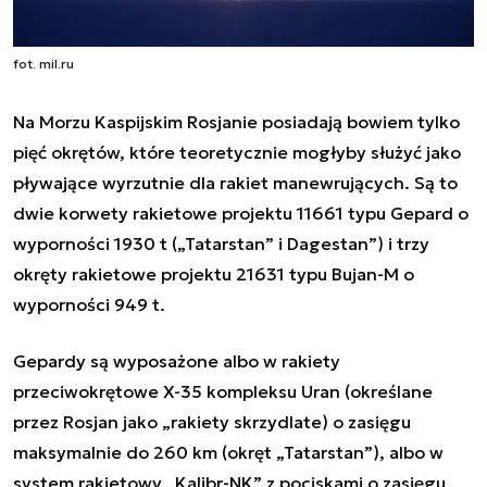
fot. mil.ru
Na Morzu Kaspijskim Rosjanie posiadają bowiem tylko
pięć okrętów, które teoretycznie mogłyby służyć jako
pływające wyrzutnie dla rakiet manewrujących. Są to
dwie korwety rakietowe projektu 11661 typu Gepard o
wyporności 1930 t („Tatarstan” i Dagestan”) i trzy
okręty rakietowe projektu 21631 typu Bujan-M o
wyporności 949 t.
Gepardy są wyposażone albo w rakiety
przeciwokrętowe X-35 kompleksu Uran (określane
przez Rosjan jako „rakiety skrzydlate) o zasięgu
maksymalnie do 260 km (okręt „Tatarstan”), albo w
system rakietowy „Kalibr-NK” z pociskami o zasięgu