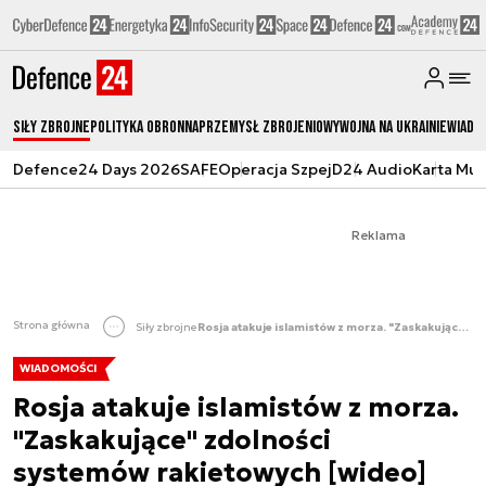
Siły zbrojne
Polityka obronna
Przemysł Zbrojeniowy
Wojna na Ukrainie
Wiado
Defence24 Days 2026
SAFE
Operacja Szpej
D24 Audio
Karta Mu
Reklama
Strona główna
Siły zbrojne
Rosja atakuje islamistów z morza. "Zaskakujące" zdolności systemów rakietowych [wideo]
WIADOMOŚCI
Rosja atakuje islamistów z morza.
"Zaskakujące" zdolności
systemów rakietowych [wideo]