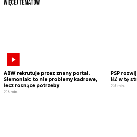
Więcej tematów
ABW rekrutuje przez znany portal.
PSP rozwi
Siemoniak: to nie problemy kadrowe,
iść w tę s
lecz rosnące potrzeby
5 min.
3 min.