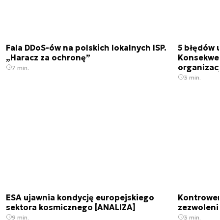
Fala DDoS-ów na polskich lokalnych ISP.
5 błędów u
„Haracz za ochronę”
Konsekwen
organizac
7 min.
3 min.
ESA ujawnia kondycję europejskiego
Kontrowers
sektora kosmicznego [ANALIZA]
zezwoleni
9 min.
3 min.