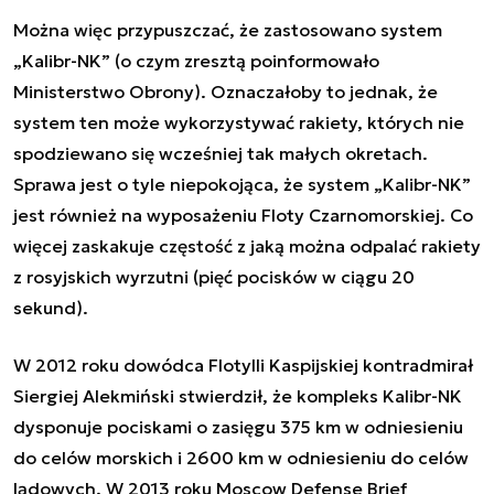
Można więc przypuszczać, że zastosowano system
„Kalibr-NK” (o czym zresztą poinformowało
Ministerstwo Obrony). Oznaczałoby to jednak, że
system ten może wykorzystywać rakiety, których nie
spodziewano się wcześniej tak małych okretach.
Sprawa jest o tyle niepokojąca, że system „Kalibr-NK”
jest również na wyposażeniu Floty Czarnomorskiej. Co
więcej zaskakuje częstość z jaką można odpalać rakiety
z rosyjskich wyrzutni (pięć pocisków w ciągu 20
sekund).
W 2012 roku dowódca Flotylli Kaspijskiej kontradmirał
Siergiej Alekmiński stwierdził, że kompleks Kalibr-NK
dysponuje pociskami o zasięgu 375 km w odniesieniu
do celów morskich i 2600 km w odniesieniu do celów
lądowych. W 2013 roku Moscow Defense Brief