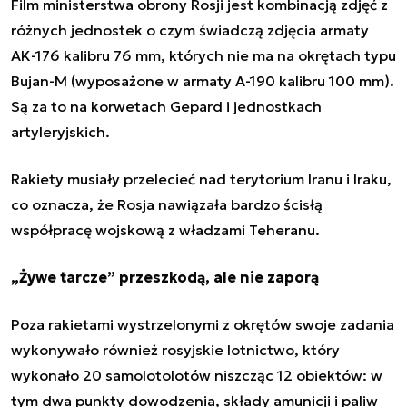
Film ministerstwa obrony Rosji jest kombinacją zdjęć z
różnych jednostek o czym świadczą zdjęcia armaty
AK-176 kalibru 76 mm, których nie ma na okrętach typu
Bujan-M (wyposażone w armaty A-190 kalibru 100 mm).
Są za to na korwetach Gepard i jednostkach
artyleryjskich.
Rakiety musiały przelecieć nad terytorium Iranu i Iraku,
co oznacza, że Rosja nawiązała bardzo ścisłą
współpracę wojskową z władzami Teheranu.
„Żywe tarcze” przeszkodą, ale nie zaporą
Poza rakietami wystrzelonymi z okrętów swoje zadania
wykonywało również rosyjskie lotnictwo, który
wykonało 20 samolotolotów niszcząc 12 obiektów: w
tym dwa punkty dowodzenia, składy amunicji i paliw