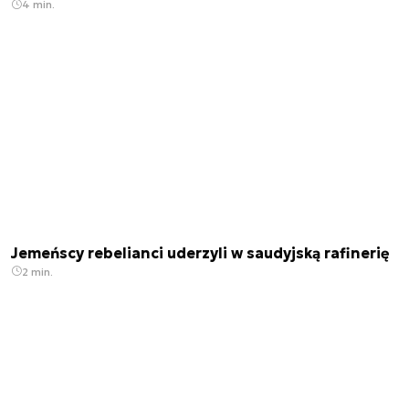
4 min.
Jemeńscy rebelianci uderzyli w saudyjską rafinerię
2 min.