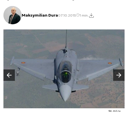
Maksymilian Dura
07.10.2015
1 min.
Następny slajd
Poprzedni slajd
fot. mil.ru