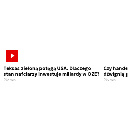
Teksas zieloną potęgą USA. Dlaczego
Czy hande
stan nafciarzy inwestuje miliardy w OZE?
dźwignią g
2 min.
5 min.