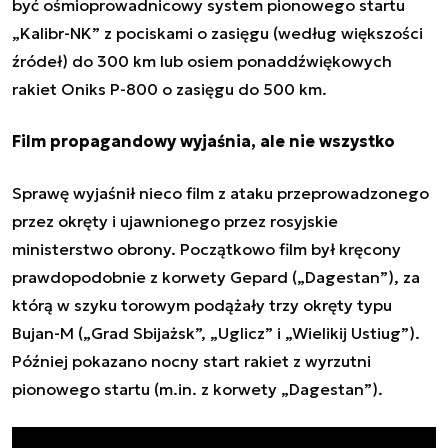
być ośmioprowadnicowy system pionowego startu
„Kalibr-NK” z pociskami o zasięgu (według większości
źródeł) do 300 km lub osiem ponaddźwiękowych
rakiet Oniks P-800 o zasięgu do 500 km.
Film propagandowy wyjaśnia, ale nie wszystko
Sprawę wyjaśnił nieco film z ataku przeprowadzonego
przez okręty i ujawnionego przez rosyjskie
ministerstwo obrony. Początkowo film był kręcony
prawdopodobnie z korwety Gepard („Dagestan”), za
którą w szyku torowym podążały trzy okręty typu
Bujan-M („Grad Sbijażsk”, „Uglicz” i „Wielikij Ustiug”).
Później pokazano nocny start rakiet z wyrzutni
pionowego startu (m.in. z korwety „Dagestan”).