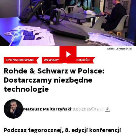
Autor. Defence24.pl
SPONSOROWANE
WYWIADY
WIADOMOŚCI
Rohde & Schwarz w Polsce:
Dostarczamy niezbędne
technologie
Mateusz Multarzyński
18.05.2026
1 min.
Podczas tegorocznej, 8. edycji konferencji