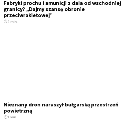
Fabryki prochu i amunicji z dala od wschodniej
granicy? „Dajmy szansę obronie
przeciwrakietowej”
2 min.
Nieznany dron naruszył bułgarską przestrzeń
powietrzną
1 min.