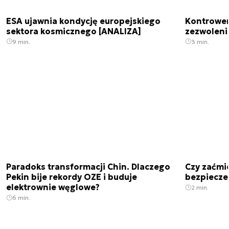
ESA ujawnia kondycję europejskiego
Kontrowers
sektora kosmicznego [ANALIZA]
zezwoleni
9 min.
3 min.
Paradoks transformacji Chin. Dlaczego
Czy zaćmi
Pekin bije rekordy OZE i buduje
bezpiecze
elektrownie węglowe?
2 min.
6 min.