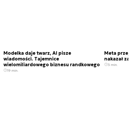
Modelka daje twarz, AI pisze
Meta prze
wiadomości. Tajemnice
nakazał z
wielomiliardowego biznesu randkowego
3 min.
19 min.