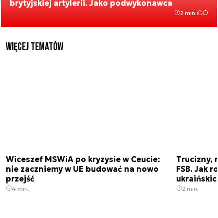
brytyjskiej artylerii. Jako podwykonawca
2 min.
Więcej tematów
Wiceszef MSWiA po kryzysie w Ceucie:
Trucizny, 
nie zaczniemy w UE budować na nowo
FSB. Jak r
przejść
ukraiński
4 min.
2 min.