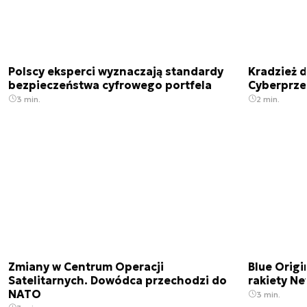
Polscy eksperci wyznaczają standardy
Kradzież 
bezpieczeństwa cyfrowego portfela
Cyberprze
3 min.
2 min.
Zmiany w Centrum Operacji
Blue Origi
Satelitarnych. Dowódca przechodzi do
rakiety N
NATO
3 min.