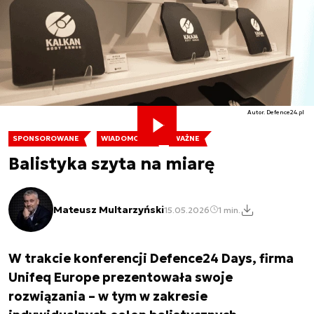
Autor. Defence24.pl
SPONSOROWANE
WIADOMOŚCI
WAŻNE
Balistyka szyta na miarę
Mateusz Multarzyński
15.05.2026
1 min.
W trakcie konferencji Defence24 Days, firma
Unifeq Europe prezentowała swoje
rozwiązania – w tym w zakresie