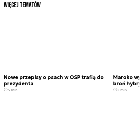
Więcej tematów
Nowe przepisy o psach w OSP trafią do
Maroko wy
prezydenta
broń hybr
3 min.
3 min.