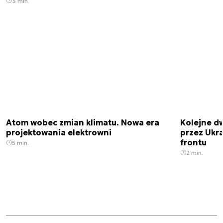
3 min.
Atom wobec zmian klimatu. Nowa era
Kolejne d
projektowania elektrowni
przez Ukra
frontu
5 min.
2 min.