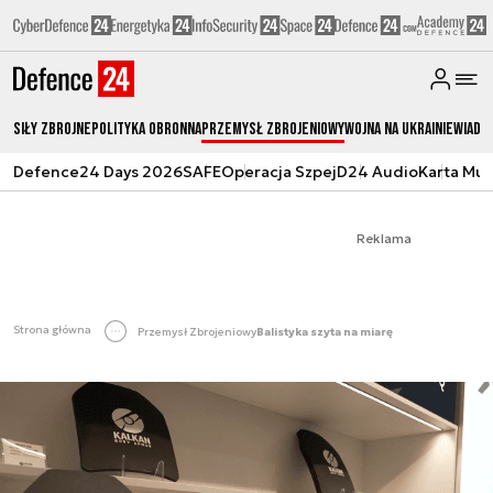
Siły zbrojne
Polityka obronna
Przemysł Zbrojeniowy
Wojna na Ukrainie
Wiado
Defence24 Days 2026
SAFE
Operacja Szpej
D24 Audio
Karta Mu
Reklama
Strona główna
Przemysł Zbrojeniowy
Balistyka szyta na miarę